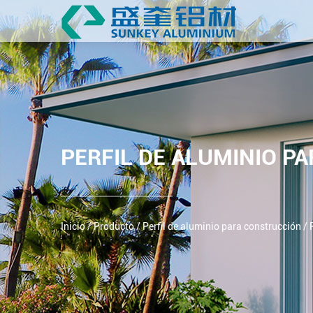
PERFIL DE ALUMINIO P
Inicio
/
Producto
/
Perfil de aluminio para construcción
/