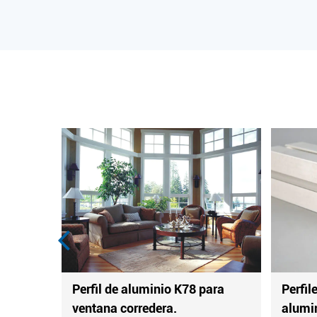
ustriales de
Perfiles industriales de
aluminio.