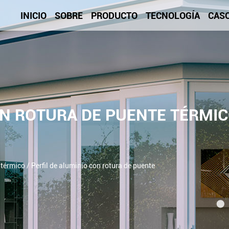
INICIO
SOBRE
PRODUCTO
TECNOLOGÍA
CAS
ON ROTURA DE PUENTE TÉRMI
 térmico
/
Perfil de aluminio con rotura de puente