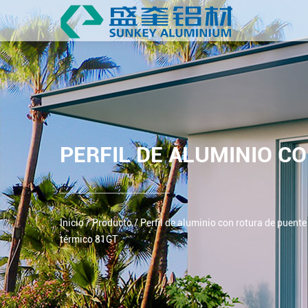
PERFIL DE ALUMINIO C
Inicio
/
Producto
/
Perfil de aluminio con rotura de puente
térmico 81GT