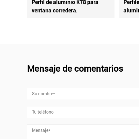
ustriales de
Perfiles industriales de
aluminio.
Mensaje de comentarios