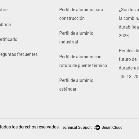
obre
Perfil de aluminio para
¿Son los p
construcción
la combina
ábrica
durabilida
Perfil de aluminio
2023
rtificado
industrial
Perfiles d
reguntas frecuentes
Perfil de aluminio con
futuro de 
rotura de puente térmico
duraderas 
-
05 18, 2
Perfil de aluminio
estándar
Todos los derechos reservados.
Technical Support ：
Smart Cloud