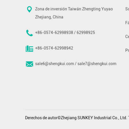
Zona de inversión Taiwán Zhengting Yuyao
S
Zhejiang, China
F
+86-0574-62998938 / 62998925
Ce
+86-0574-62998942
P
sale6@shengkui.com
/
sale7@shengkui.com
Derechos de autor©Zhejiang SUNKEY Industrial Co., Ltd. 