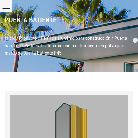
PUERTA BATIENTE
Inicio
/
Producto
/
Perfil de aluminio para construcción
/
Puerta
batiente
/
Perfiles de aluminio con recubrimiento en polvo para
marco de puerta batiente P45