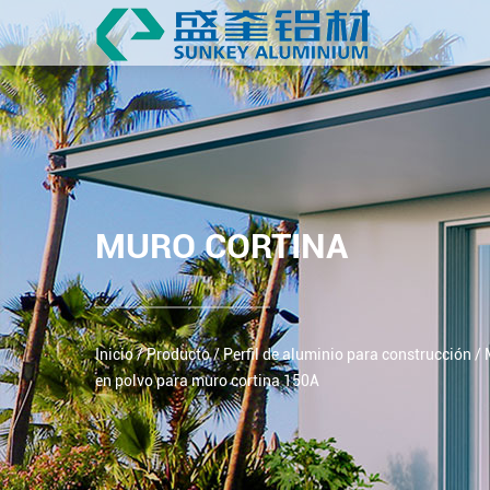
MURO CORTINA
Inicio
/
Producto
/
Perfil de aluminio para construcción
/
en polvo para muro cortina 150A