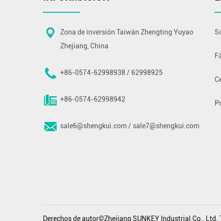
Zona de inversión Taiwán Zhengting Yuyao
S
Zhejiang, China
F
+86-0574-62998938 / 62998925
Ce
+86-0574-62998942
P
sale6@shengkui.com
/
sale7@shengkui.com
Derechos de autor©Zhejiang SUNKEY Industrial Co., Ltd. 