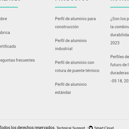
obre
Perfil de aluminio para
¿Son los p
construcción
la combina
ábrica
durabilida
Perfil de aluminio
2023
rtificado
industrial
Perfiles d
reguntas frecuentes
Perfil de aluminio con
futuro de 
rotura de puente térmico
duraderas 
-
05 18, 2
Perfil de aluminio
estándar
Todos los derechos reservados.
Technical Support ：
Smart Cloud