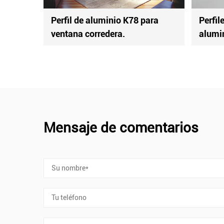
striales de
Perfiles industriales de
aluminio.
Mensaje de comentarios