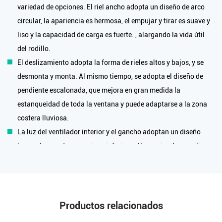
variedad de opciones. El riel ancho adopta un diseño de arco
circular, la apariencia es hermosa, el empujar y tirar es suave y
liso y la capacidad de carga es fuerte. , alargando la vida útil
del rodillo.
El deslizamiento adopta la forma de rieles altos y bajos, y se
desmonta y monta. Al mismo tiempo, se adopta el diseño de
pendiente escalonada, que mejora en gran medida la
estanqueidad de toda la ventana y puede adaptarse a la zona
costera lluviosa.
La luz del ventilador interior y el gancho adoptan un diseño
hueco. Las partes superior e inferior están equipadas con limas
protectoras de alta calidad, que pueden aumentar la firmeza y
evitar que el viento y la lluvia se infiltren y aumentar la
estanqueidad.
El material inferior adopta la forma de caída alta y baja, que no
Productos relacionados
solo tiene una mejor estanqueidad, sino que también puede