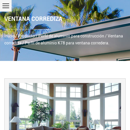
VENTANA CORREDIZA
Inicio
/
Producto
/
Perfil de aluminio para construcción
/
Ventana
corrediza
/
Perfil de aluminio K78 para ventana corredera.